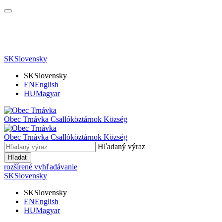
SK
Slovensky
SK
Slovensky
EN
English
HU
Magyar
Obec Trnávka
Csallóköztárnok Község
Obec
Trnávka
Csallóköztárnok Község
Hľadaný výraz
Hľadať
rozšírené vyhľadávanie
SK
Slovensky
SK
Slovensky
EN
English
HU
Magyar