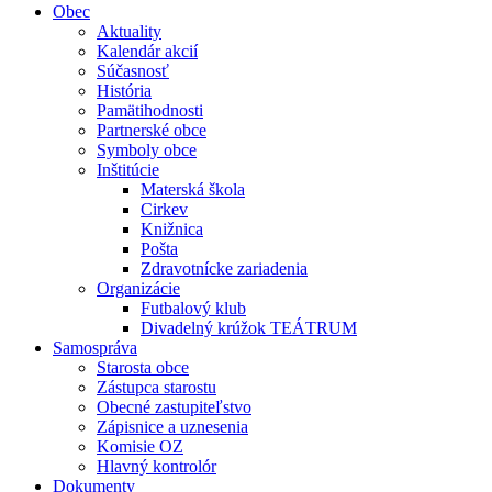
Obec
Aktuality
Kalendár akcií
Súčasnosť
História
Pamätihodnosti
Partnerské obce
Symboly obce
Inštitúcie
Materská škola
Cirkev
Knižnica
Pošta
Zdravotnícke zariadenia
Organizácie
Futbalový klub
Divadelný krúžok TEÁTRUM
Samospráva
Starosta obce
Zástupca starostu
Obecné zastupiteľstvo
Zápisnice a uznesenia
Komisie OZ
Hlavný kontrolór
Dokumenty