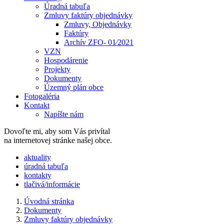
Úradná tabuľa
Zmluvy faktúry objednávky
Zmluvy, Objednávky
Faktúry
Archív ZFO- 01⁄2021
VZN
Hospodárenie
Projekty
Dokumenty
Územný plán obce
Fotogaléria
Kontakt
Napíšte nám
Dovoľte mi, aby som Vás privítal
na internetovej stránke našej obce.
​​aktuality
úradná tabuľa
kontakty
tlačivá/informácie
Úvodná stránka
Dokumenty
Zmluvy faktúry objednávky