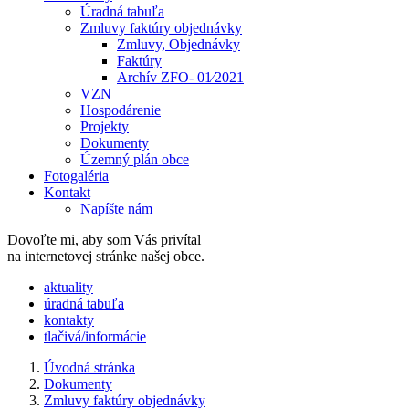
Úradná tabuľa
Zmluvy faktúry objednávky
Zmluvy, Objednávky
Faktúry
Archív ZFO- 01⁄2021
VZN
Hospodárenie
Projekty
Dokumenty
Územný plán obce
Fotogaléria
Kontakt
Napíšte nám
Dovoľte mi, aby som Vás privítal
na internetovej stránke našej obce.
​​aktuality
úradná tabuľa
kontakty
tlačivá/informácie
Úvodná stránka
Dokumenty
Zmluvy faktúry objednávky