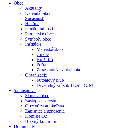
Obec
Aktuality
Kalendár akcií
Súčasnosť
História
Pamätihodnosti
Partnerské obce
Symboly obce
Inštitúcie
Materská škola
Cirkev
Knižnica
Pošta
Zdravotnícke zariadenia
Organizácie
Futbalový klub
Divadelný krúžok TEÁTRUM
Samospráva
Starosta obce
Zástupca starostu
Obecné zastupiteľstvo
Zápisnice a uznesenia
Komisie OZ
Hlavný kontrolór
Dokumenty