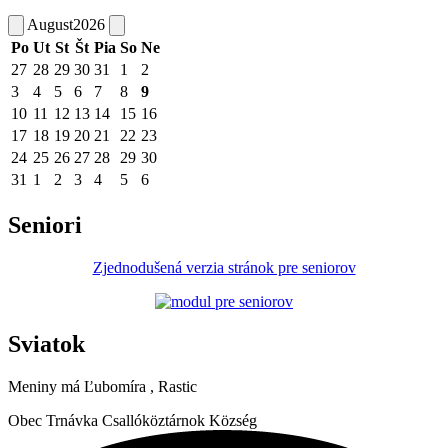
August
2026
Po
Ut
St
Št
Pia
So
Ne
27
28
29
30
31
1
2
3
4
5
6
7
8
9
10
11
12
13
14
15
16
17
18
19
20
21
22
23
24
25
26
27
28
29
30
31
1
2
3
4
5
6
Seniori
Zjednodušená verzia stránok pre seniorov
Sviatok
Meniny má
Ľubomíra
, Rastic
Obec
Trnávka
Csallóköztárnok Község