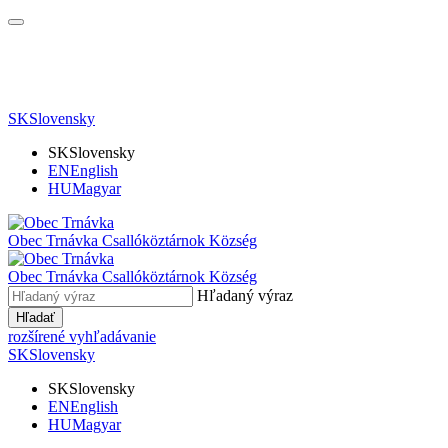
SK
Slovensky
SK
Slovensky
EN
English
HU
Magyar
Obec Trnávka
Csallóköztárnok Község
Obec
Trnávka
Csallóköztárnok Község
Hľadaný výraz
Hľadať
rozšírené vyhľadávanie
SK
Slovensky
SK
Slovensky
EN
English
HU
Magyar