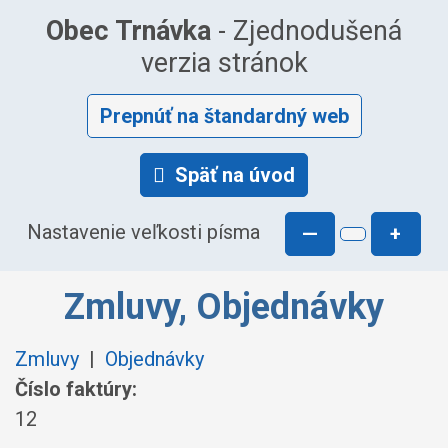
Obec Trnávka
- Zjednodušená
verzia stránok
Prepnúť na štandardný web
Späť na úvod
Nastavenie veľkosti písma
—
+
Zmluvy, Objednávky
Zmluvy
|
Objednávky
Číslo faktúry:
12