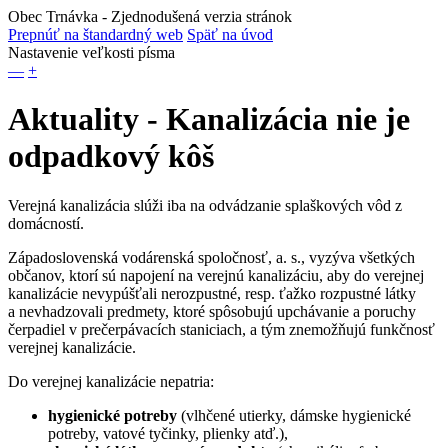
Obec Trnávka
- Zjednodušená verzia stránok
Prepnúť na štandardný web
Späť na úvod
Nastavenie veľkosti písma
—
+
Aktuality - Kanalizácia nie je
odpadkový kôš
Verejná kanalizácia slúži iba na odvádzanie splaškových vôd z
domácností.
Západoslovenská vodárenská spoločnosť, a. s., vyzýva všetkých
občanov, ktorí sú napojení na verejnú kanalizáciu, aby do verejnej
kanalizácie nevypúšťali nerozpustné, resp. ťažko rozpustné látky
a nevhadzovali predmety, ktoré spôsobujú upchávanie a poruchy
čerpadiel v prečerpávacích staniciach, a tým znemožňujú funkčnosť
verejnej kanalizácie.
Do verejnej kanalizácie nepatria:
hygienické potreby
(vlhčené utierky, dámske hygienické
potreby, vatové tyčinky, plienky atď.),