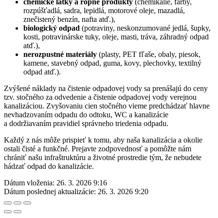
chemické látky a ropné produkty
(chemikálie, farby,
rozpúšťadlá, sadra, lepidlá, motorové oleje, mazadlá,
znečistený benzín, nafta atď.),
biologický odpad
(potraviny, neskonzumované jedlá, šupky,
kosti, potravinárske tuky, oleje, masti, tráva, záhradný odpad
atď.),
nerozpustné materiály
(plasty, PET fľaše, obaly, piesok,
kamene, stavebný odpad, guma, kovy, plechovky, textilný
odpad atď.).
Zvýšené náklady na čistenie odpadovej vody sa prenášajú do ceny
tzv. stočného za odvedenie a čistenie odpadovej vody verejnou
kanalizáciou. Zvyšovaniu cien stočného vieme predchádzať hlavne
nevhadzovaním odpadu do odtoku, WC a kanalizácie
a dodržiavaním pravidiel správneho triedenia odpadu.
Každý z nás môže prispieť k tomu, aby naša kanalizácia a okolie
ostali čisté a funkčné. Prejavte zodpovednosť a pomôžte nám
chrániť našu infraštruktúru a životné prostredie tým, že nebudete
hádzať odpad do kanalizácie.
Dátum vloženia:
26. 3. 2026 9:16
Dátum poslednej aktualizácie:
26. 3. 2026 9:20