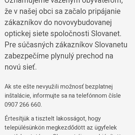
Oznamujeme váženým obyvateľom,
že v našej obci sa začalo pripájanie
zákazníkov do novovybudovanej
optickej siete spoločnosti Slovanet.
Pre súčasných zákazníkov Slovanetu
zabezpečíme plynulý prechod na
novú sieť.
Ak ste ešte nevyužili možnosť bezplatnej
inštalácie, informujte sa na telefónnom čísle
0907 266 660.
Értesítjük a tisztelt lakosságot, hogy
településünkön megkezdődött az ügyfelek