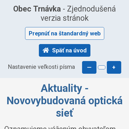
Obec Trnávka
- Zjednodušená
verzia stránok
Prepnúť na štandardný web
Späť na úvod
Nastavenie veľkosti písma
—
+
Aktuality -
Novovybudovaná optická
sieť