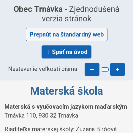
Obec Trnávka
- Zjednodušená
verzia stránok
Prepnúť na štandardný web
Späť na úvod
Nastavenie veľkosti písma
—
+
Materská škola
Materská s vyučovacím jazykom maďarským
Trnávka 110, 930 32 Trnávka
Riaditeľka materskej školy: Zuzana Bíróová