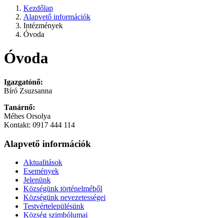
Kezdőlap
Alapvető információk
Intézmények
Óvoda
Óvoda
Igazgatónő:
Bíró Zsuzsanna
Tanárnő:
Méhes Orsolya
Kontakt: 0917 444 114
Alapvető információk
Aktualitások
Események
Jelenünk
Községünk történelméből
Községünk nevezetességei
Testvértelepülésünk
Község szimbólumai