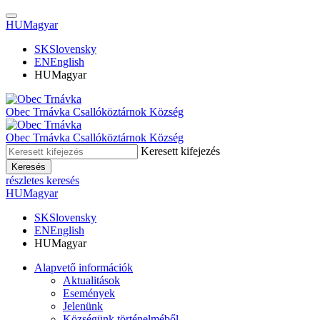
HU
Magyar
SK
Slovensky
EN
English
HU
Magyar
Obec Trnávka
Csallóköztárnok Község
Obec
Trnávka
Csallóköztárnok Község
Keresett kifejezés
Keresés
részletes keresés
HU
Magyar
SK
Slovensky
EN
English
HU
Magyar
Alapvető információk
Aktualitások
Események
Jelenünk
Községünk történelméből