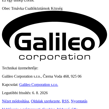
Ez egy ünnep
Lorinc
Obec
Trnávka
Csallóköztárnok Község
Technikai üzemeltetője:
Galileo Corporation s.r.o., Čierna Voda 468, 925 06
Kapcsolat:
Galileo Corporation s.r.o.
Legutóbbi frissítés: 6. 8. 2026
Nézet módosítása
,
Oldalak szerkezete
,
RSS
,
Nyomtatás