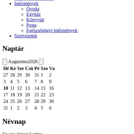
Intézmények
Óvoda
Egyház
Könyvtár
Posta
Egészségügyi intézmények
Szervezetek
Naptár
Augusztus
2026
Hé
Ke
Sze
Csü
Pé
Szo
Va
27
28
29
30
31
1
2
3
4
5
6
7
8
9
10
11
12
13
14
15
16
17
18
19
20
21
22
23
24
25
26
27
28
29
30
31
1
2
3
4
5
6
Névnap