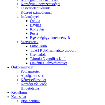
Községünk nevezetességei
Testvértelepülésünk
Község szimbólumai
Intézmények
Óvoda
Egyház
Könyvtár
Posta
Egészségügyi intézmények
Szervezetek
Futballklub
TEÁTRUM színjátszó csoport
Csemadok
Tárnoki Nyugdíjas Klub
Önkéntes Tűzoltótestület
Önkormányzat
Polgármester
Alpolgármester
Képviselőtestület
Községi főellenőr
Hirdetőtábla
Képalbum
Kapcsolat
Írjon nekünk