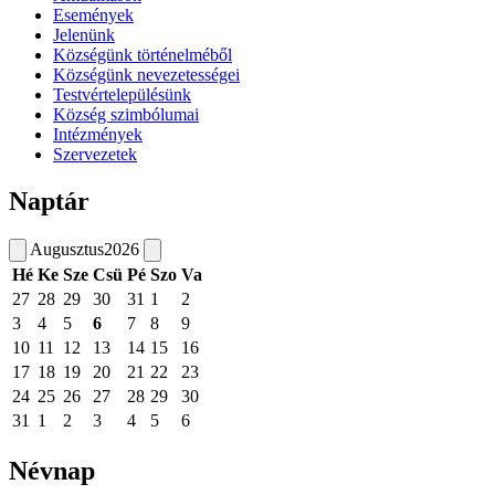
Események
Jelenünk
Községünk történelméből
Községünk nevezetességei
Testvértelepülésünk
Község szimbólumai
Intézmények
Szervezetek
Naptár
Augusztus
2026
Hé
Ke
Sze
Csü
Pé
Szo
Va
27
28
29
30
31
1
2
3
4
5
6
7
8
9
10
11
12
13
14
15
16
17
18
19
20
21
22
23
24
25
26
27
28
29
30
31
1
2
3
4
5
6
Névnap