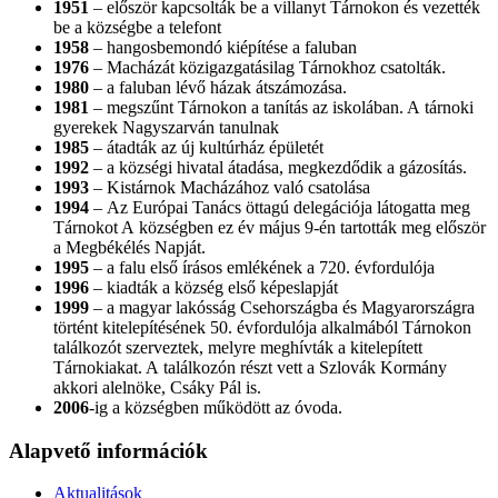
1951
– először kapcsolták be a villanyt Tárnokon és vezették
be a községbe a telefont
1958
– hangosbemondó kiépítése a faluban
1976
– Macházát közigazgatásilag Tárnokhoz csatolták.
1980
– a faluban lévő házak átszámozása.
1981
– megszűnt Tárnokon a tanítás az iskolában. A tárnoki
gyerekek Nagyszarván tanulnak
1985
– átadták az új kultúrház épületét
1992
– a községi hivatal átadása, megkezdődik a gázosítás.
1993
– Kistárnok Macházához való csatolása
1994
– Az Európai Tanács öttagú delegációja látogatta meg
Tárnokot A községben ez év május 9-én tartották meg először
a Megbékélés Napját.
1995
– a falu első írásos emlékének a 720. évfordulója
1996
– kiadták a község első képeslapját
1999
– a magyar lakósság Csehországba és Magyarországra
történt kitelepítésének 50. évfordulója alkalmából Tárnokon
találkozót szerveztek, melyre meghívták a kitelepített
Tárnokiakat. A találkozón részt vett a Szlovák Kormány
akkori alelnöke, Csáky Pál is.
2006
-ig a községben működött az óvoda.
Alapvető információk
Aktualitások