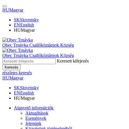
HU
Magyar
SK
Slovensky
EN
English
HU
Magyar
Obec Trnávka
Csallóköztárnok Község
Obec
Trnávka
Csallóköztárnok Község
Keresett kifejezés
Keresés
részletes keresés
HU
Magyar
SK
Slovensky
EN
English
HU
Magyar
Alapvető információk
Aktualitások
Események
Jelenünk
Községünk történelméből