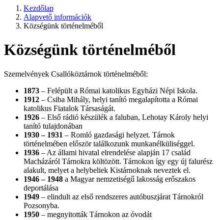
Kezdőlap
Alapvető információk
Községünk történelméből
Községünk történelméből
Szemelvények Csallóköztárnok történelméből:
1873
– Felépült a Római katolikus Egyházi Népi Iskola.
1912
– Csiba Mihály, helyi tanító megalapította a Római
katolikus Fiatalok Társaságát.
1926
– Első rádió készülék a faluban, Lehotay Károly helyi
tanító tulajdonában
1930 – 1931
– Romló gazdasági helyzet. Tárnok
történelmében először találkozunk munkanélküliséggel.
1936
– Az állami hivatal elrendelése alapján 17 család
Macházáról Tárnokra költözött. Tárnokon így egy új falurész
alakult, melyet a helybeliek Kistárnoknak neveztek el.
1946 – 1948
a Magyar nemzetiségű lakosság erőszakos
deportálása
1949
– elindult az első rendszeres autóbuszjárat Tárnokról
Pozsonyba.
1950
– megnyitották Tárnokon az óvodát