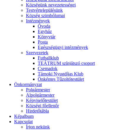
Községünk nevezetességei
Testvértelepülésünk
Község szimbólumai
Intézmények
Óvoda
Egyház
Könyvtár
Posta
Egészségügyi intézmények
Szervezetek
Futballklub
TEÁTRUM színjátszó csoport
Csemadok
Tárnoki Nyugdíjas Klub
Önkéntes Tűzoltótestület
Önkormányzat
Polgármester
Alpolgármester
Képviselőtestület
Községi főellenőr
Hirdetőtábla
Képalbum
Kapcsolat
Írjon nekünk