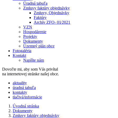
Úradná tabuľa
Zmluvy faktúry objednávky
Zmluvy, Objednávky
Faktúry
Archív ZFO- 01⁄2021
VZN
Hospodárenie
Projekty
Dokumenty
Územný plán obce
Fotogaléria
Kontakt
Napíšte nám
Dovoľte mi, aby som Vás privítal
na internetovej stránke našej obce.
​​aktuality
úradná tabuľa
kontakty
tlačivá/informácie
Úvodná stránka
Dokumenty
Zmluvy faktúry objednávky