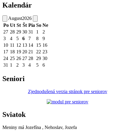
Kalendár
August
2026
Po
Ut
St
Št
Pia
So
Ne
27
28
29
30
31
1
2
3
4
5
6
7
8
9
10
11
12
13
14
15
16
17
18
19
20
21
22
23
24
25
26
27
28
29
30
31
1
2
3
4
5
6
Seniori
Zjednodušená verzia stránok pre seniorov
Sviatok
Meniny má
Jozefína
, Nehoslav, Jozefa