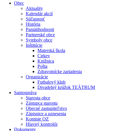
Obec
Aktuality
Kalendár akcií
Súčasnosť
História
Pamätihodnosti
Partnerské obce
Symboly obce
Inštitúcie
Materská škola
Cirkev
Knižnica
Pošta
Zdravotnícke zariadenia
Organizácie
Futbalový klub
Divadelný krúžok TEÁTRUM
Samospráva
Starosta obce
Zástupca starostu
Obecné zastupiteľstvo
Zápisnice a uznesenia
Komisie OZ
Hlavný kontrolór
Dokumenty