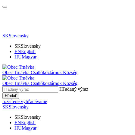
SK
Slovensky
SK
Slovensky
EN
English
HU
Magyar
Obec Trnávka
Csallóköztárnok Község
Obec
Trnávka
Csallóköztárnok Község
Hľadaný výraz
Hľadať
rozšírené vyhľadávanie
SK
Slovensky
SK
Slovensky
EN
English
HU
Magyar