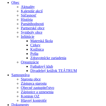
Obec
Aktuality
Kalendár akcií
Súčasnosť
História
Pamätihodnosti
Partnerské obce
Symboly obce
Inštitúcie
Materská škola
Cirkev
Knižnica
Pošta
Zdravotnícke zariadenia
Organizácie
Futbalový klub
Divadelný krúžok TEÁTRUM
Samospráva
Starosta obce
Zástupca starostu
Obecné zastupiteľstvo
Zápisnice a uznesenia
Komisie OZ
Hlavný kontrolór
Dokumenty