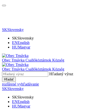
SK
Slovensky
SK
Slovensky
EN
English
HU
Magyar
Obec Trnávka
Csallóköztárnok Község
Obec
Trnávka
Csallóköztárnok Község
Hľadaný výraz
Hľadať
rozšírené vyhľadávanie
SK
Slovensky
SK
Slovensky
EN
English
HU
Magyar