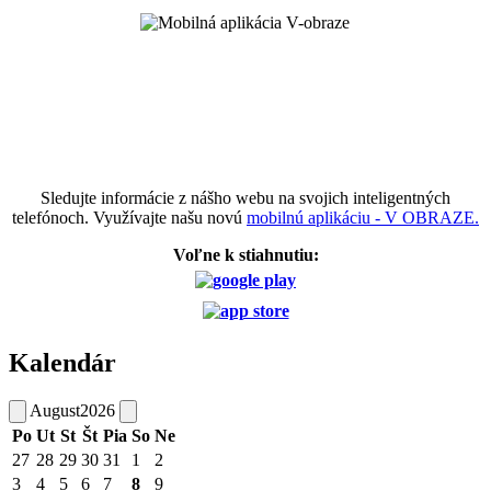
Sledujte informácie z nášho webu na svojich inteligentných
telefónoch. Využívajte našu novú
mobilnú aplikáciu - V OBRAZE.
Voľne k stiahnutiu:
Kalendár
August
2026
Po
Ut
St
Št
Pia
So
Ne
27
28
29
30
31
1
2
3
4
5
6
7
8
9