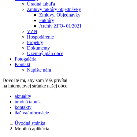
Úradná tabuľa
Zmluvy faktúry objednávky
Zmluvy, Objednávky
Faktúry
Archív ZFO- 01⁄2021
VZN
Hospodárenie
Projekty
Dokumenty
Územný plán obce
Fotogaléria
Kontakt
Napíšte nám
Dovoľte mi, aby som Vás privítal
na internetovej stránke našej obce.
​​aktuality
úradná tabuľa
kontakty
tlačivá/informácie
Úvodná stránka
Mobilná aplikácia