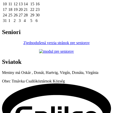
10
11
12
13
14
15
16
17
18
19
20
21
22
23
24
25
26
27
28
29
30
31
1
2
3
4
5
6
Seniori
Zjednodušená verzia stránok pre seniorov
Sviatok
Meniny má
Oskár
, Donát, Hartvig, Virgín, Donáta, Virgínia
Obec
Trnávka
Csallóköztárnok Község