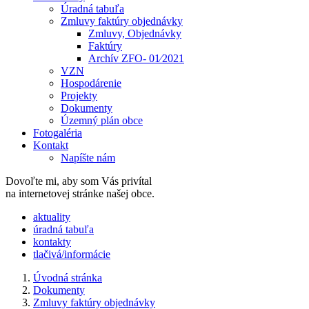
Úradná tabuľa
Zmluvy faktúry objednávky
Zmluvy, Objednávky
Faktúry
Archív ZFO- 01⁄2021
VZN
Hospodárenie
Projekty
Dokumenty
Územný plán obce
Fotogaléria
Kontakt
Napíšte nám
Dovoľte mi, aby som Vás privítal
na internetovej stránke našej obce.
​​aktuality
úradná tabuľa
kontakty
tlačivá/informácie
Úvodná stránka
Dokumenty
Zmluvy faktúry objednávky