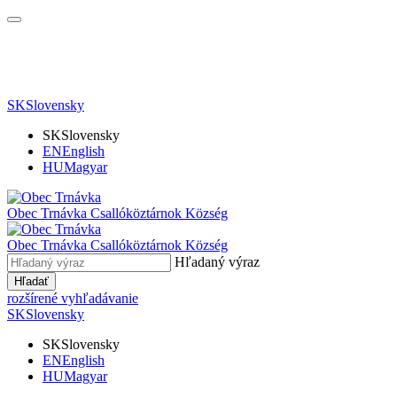
SK
Slovensky
SK
Slovensky
EN
English
HU
Magyar
Obec Trnávka
Csallóköztárnok Község
Obec
Trnávka
Csallóköztárnok Község
Hľadaný výraz
Hľadať
rozšírené vyhľadávanie
SK
Slovensky
SK
Slovensky
EN
English
HU
Magyar