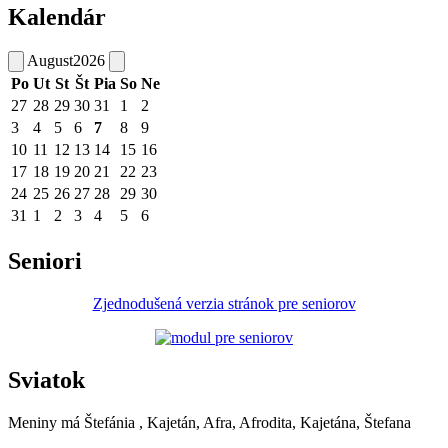
Kalendár
August
2026
Po
Ut
St
Št
Pia
So
Ne
27
28
29
30
31
1
2
3
4
5
6
7
8
9
10
11
12
13
14
15
16
17
18
19
20
21
22
23
24
25
26
27
28
29
30
31
1
2
3
4
5
6
Seniori
Zjednodušená verzia stránok pre seniorov
Sviatok
Meniny má
Štefánia
, Kajetán, Afra, Afrodita, Kajetána, Štefana