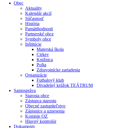
Obec
Aktuality
Kalendár akcií
Súčasnosť
História
Pamätihodnosti
Partnerské obce
Symboly obce
Inštitúcie
Materská škola
Cirkev
Knižnica
Pošta
Zdravotnícke zariadenia
Organizácie
Futbalový klub
Divadelný krúžok TEÁTRUM
Samospráva
Starosta obce
Zástupca starostu
Obecné zastupiteľstvo
Zápisnice a uznesenia
Komisie OZ
Hlavný kontrolór
Dokumenty