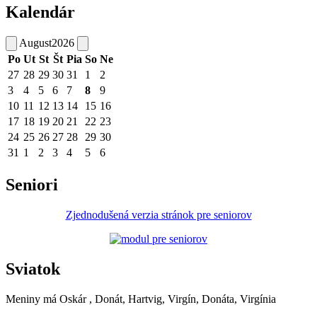
Kalendár
August
2026
Po
Ut
St
Št
Pia
So
Ne
27
28
29
30
31
1
2
3
4
5
6
7
8
9
10
11
12
13
14
15
16
17
18
19
20
21
22
23
24
25
26
27
28
29
30
31
1
2
3
4
5
6
Seniori
Zjednodušená verzia stránok pre seniorov
Sviatok
Meniny má
Oskár
, Donát, Hartvig, Virgín, Donáta, Virgínia