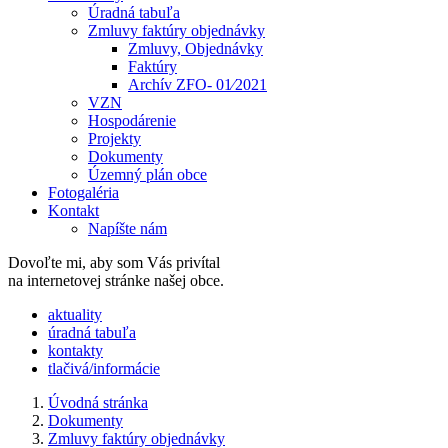
Úradná tabuľa
Zmluvy faktúry objednávky
Zmluvy, Objednávky
Faktúry
Archív ZFO- 01⁄2021
VZN
Hospodárenie
Projekty
Dokumenty
Územný plán obce
Fotogaléria
Kontakt
Napíšte nám
Dovoľte mi, aby som Vás privítal
na internetovej stránke našej obce.
​​aktuality
úradná tabuľa
kontakty
tlačivá/informácie
Úvodná stránka
Dokumenty
Zmluvy faktúry objednávky