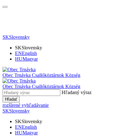
SK
Slovensky
SK
Slovensky
EN
English
HU
Magyar
Obec Trnávka
Csallóköztárnok Község
Obec
Trnávka
Csallóköztárnok Község
Hľadaný výraz
Hľadať
rozšírené vyhľadávanie
SK
Slovensky
SK
Slovensky
EN
English
HU
Magyar