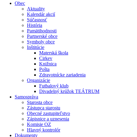
Obec
Aktuality
Kalendár akcií
Súčasnosť
História
Pamätihodnosti
Partnerské obce
Symboly obce
Inštitúcie
Materská škola
Cirkev
Knižnica
Pošta
Zdravotnícke zariadenia
Organizácie
Futbalový klub
Divadelný krúžok TEÁTRUM
Samospráva
Starosta obce
Zástupca starostu
Obecné zastupiteľstvo
Zápisnice a uznesenia
Komisie OZ
Hlavný kontrolór
Dokumenty