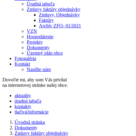
Úradná tabuľa
Zmluvy faktúry objednávky
Zmluvy, Objednávky
Faktúry
Archív ZFO- 01⁄2021
VZN
Hospodárenie
Projekty
Dokumenty
Územný plán obce
Fotogaléria
Kontakt
Napíšte nám
Dovoľte mi, aby som Vás privítal
na internetovej stránke našej obce.
​​aktuality
úradná tabuľa
kontakty
tlačivá/informácie
Úvodná stránka
Dokumenty
Zmluvy faktúry objednávky