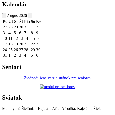
Kalendár
August
2026
Po
Ut
St
Št
Pia
So
Ne
27
28
29
30
31
1
2
3
4
5
6
7
8
9
10
11
12
13
14
15
16
17
18
19
20
21
22
23
24
25
26
27
28
29
30
31
1
2
3
4
5
6
Seniori
Zjednodušená verzia stránok pre seniorov
Sviatok
Meniny má
Štefánia
, Kajetán, Afra, Afrodita, Kajetána, Štefana