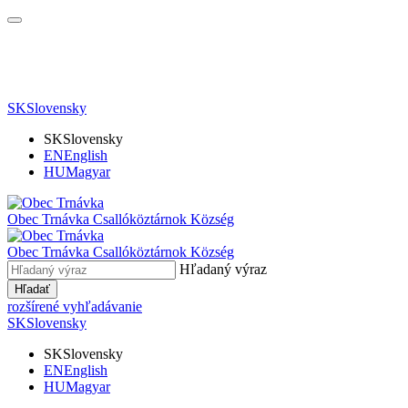
SK
Slovensky
SK
Slovensky
EN
English
HU
Magyar
Obec Trnávka
Csallóköztárnok Község
Obec
Trnávka
Csallóköztárnok Község
Hľadaný výraz
Hľadať
rozšírené vyhľadávanie
SK
Slovensky
SK
Slovensky
EN
English
HU
Magyar