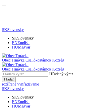
SK
Slovensky
SK
Slovensky
EN
English
HU
Magyar
Obec Trnávka
Csallóköztárnok Község
Obec
Trnávka
Csallóköztárnok Község
Hľadaný výraz
Hľadať
rozšírené vyhľadávanie
SK
Slovensky
SK
Slovensky
EN
English
HU
Magyar