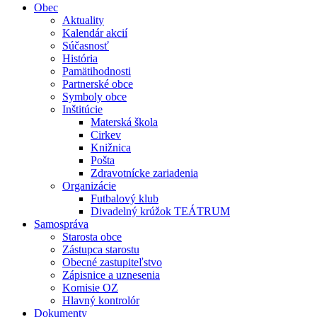
Obec
Aktuality
Kalendár akcií
Súčasnosť
História
Pamätihodnosti
Partnerské obce
Symboly obce
Inštitúcie
Materská škola
Cirkev
Knižnica
Pošta
Zdravotnícke zariadenia
Organizácie
Futbalový klub
Divadelný krúžok TEÁTRUM
Samospráva
Starosta obce
Zástupca starostu
Obecné zastupiteľstvo
Zápisnice a uznesenia
Komisie OZ
Hlavný kontrolór
Dokumenty