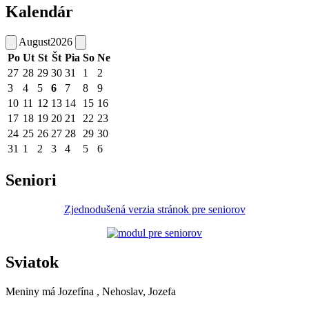
Kalendár
August
2026
Po
Ut
St
Št
Pia
So
Ne
27
28
29
30
31
1
2
3
4
5
6
7
8
9
10
11
12
13
14
15
16
17
18
19
20
21
22
23
24
25
26
27
28
29
30
31
1
2
3
4
5
6
Seniori
Zjednodušená verzia stránok pre seniorov
Sviatok
Meniny má
Jozefína
, Nehoslav, Jozefa