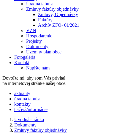
Úradná tabuľa
Zmluvy faktúry objednávky
Zmluvy, Objednávky
Faktúry
Archív ZFO- 01⁄2021
VZN
Hospodárenie
Projekty
Dokumenty
Územný plán obce
Fotogaléria
Kontakt
Napíšte nám
Dovoľte mi, aby som Vás privítal
na internetovej stránke našej obce.
​​aktuality
úradná tabuľa
kontakty
tlačivá/informácie
Úvodná stránka
Dokumenty
Zmluvy faktúry objednávky