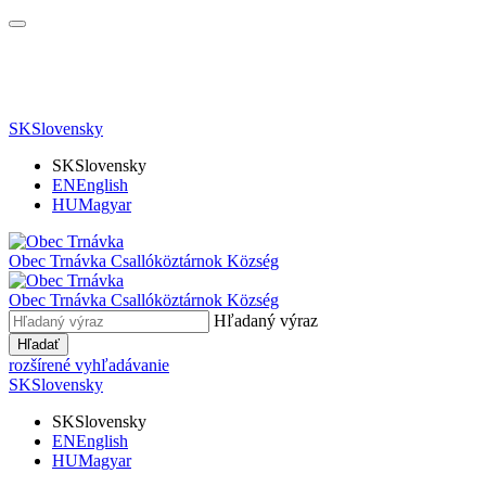
SK
Slovensky
SK
Slovensky
EN
English
HU
Magyar
Obec Trnávka
Csallóköztárnok Község
Obec
Trnávka
Csallóköztárnok Község
Hľadaný výraz
Hľadať
rozšírené vyhľadávanie
SK
Slovensky
SK
Slovensky
EN
English
HU
Magyar