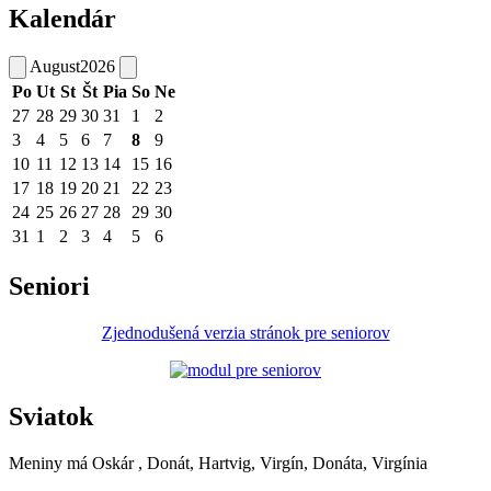
Kalendár
August
2026
Po
Ut
St
Št
Pia
So
Ne
27
28
29
30
31
1
2
3
4
5
6
7
8
9
10
11
12
13
14
15
16
17
18
19
20
21
22
23
24
25
26
27
28
29
30
31
1
2
3
4
5
6
Seniori
Zjednodušená verzia stránok pre seniorov
Sviatok
Meniny má
Oskár
, Donát, Hartvig, Virgín, Donáta, Virgínia