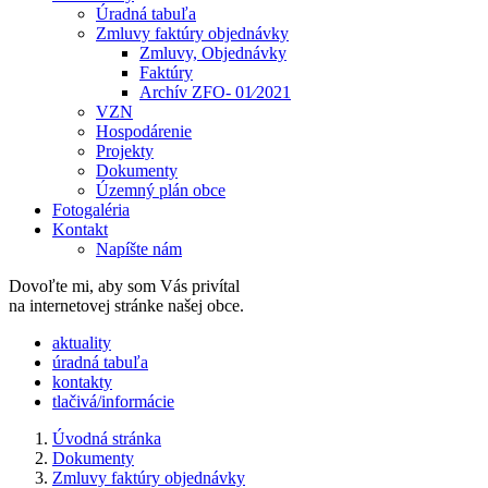
Úradná tabuľa
Zmluvy faktúry objednávky
Zmluvy, Objednávky
Faktúry
Archív ZFO- 01⁄2021
VZN
Hospodárenie
Projekty
Dokumenty
Územný plán obce
Fotogaléria
Kontakt
Napíšte nám
Dovoľte mi, aby som Vás privítal
na internetovej stránke našej obce.
​​aktuality
úradná tabuľa
kontakty
tlačivá/informácie
Úvodná stránka
Dokumenty
Zmluvy faktúry objednávky