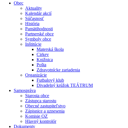
Obec
Aktuality
Kalendár akcií
Súčasnosť
História
Pamätihodnosti
Partnerské obce
Symboly obce
Inštitúcie
Materská škola
Cirkev
Knižnica
Pošta
Zdravotnícke zariadenia
Organizácie
Futbalový klub
Divadelný krúžok TEÁTRUM
Samospráva
Starosta obce
Zástupca starostu
Obecné zastupiteľstvo
Zápisnice a uznesenia
Komisie OZ
Hlavný kontrolór
Dokumenty