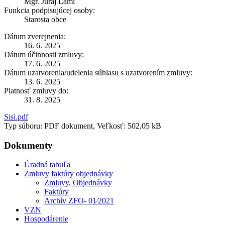
Mgr. Juraj Lami
Funkcia podpisujúcej osoby:
Starosta obce
Dátum zverejnenia:
16. 6. 2025
Dátum účinnosti zmluvy:
17. 6. 2025
Dátum uzatvorenia/udelenia súhlasu s uzatvorením zmluvy:
13. 6. 2025
Platnosť zmluvy do:
31. 8. 2025
Sisi.pdf
Typ súboru: PDF dokument, Veľkosť: 502,05 kB
Dokumenty
Úradná tabuľa
Zmluvy faktúry objednávky
Zmluvy, Objednávky
Faktúry
Archív ZFO- 01⁄2021
VZN
Hospodárenie