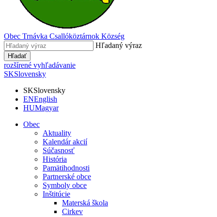
Obec
Trnávka
Csallóköztárnok Község
Hľadaný výraz
Hľadať
rozšírené vyhľadávanie
SK
Slovensky
SK
Slovensky
EN
English
HU
Magyar
Obec
Aktuality
Kalendár akcií
Súčasnosť
História
Pamätihodnosti
Partnerské obce
Symboly obce
Inštitúcie
Materská škola
Cirkev