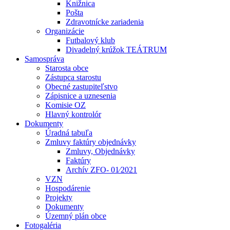
Knižnica
Pošta
Zdravotnícke zariadenia
Organizácie
Futbalový klub
Divadelný krúžok TEÁTRUM
Samospráva
Starosta obce
Zástupca starostu
Obecné zastupiteľstvo
Zápisnice a uznesenia
Komisie OZ
Hlavný kontrolór
Dokumenty
Úradná tabuľa
Zmluvy faktúry objednávky
Zmluvy, Objednávky
Faktúry
Archív ZFO- 01⁄2021
VZN
Hospodárenie
Projekty
Dokumenty
Územný plán obce
Fotogaléria