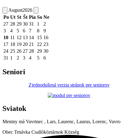
August
2026
Po
Ut
St
Št
Pia
So
Ne
27
28
29
30
31
1
2
3
4
5
6
7
8
9
10
11
12
13
14
15
16
17
18
19
20
21
22
23
24
25
26
27
28
29
30
31
1
2
3
4
5
6
Seniori
Zjednodušená verzia stránok pre seniorov
Sviatok
Meniny má
Vavrinec
, Lars, Laurenc, Laurus, Lorenc, Vavro
Obec
Trnávka
Csallóköztárnok Község