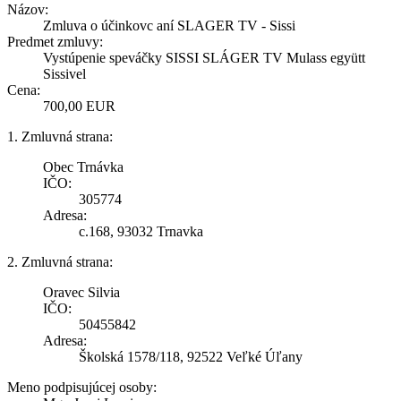
Názov:
Zmluva o účinkovc aní SLAGER TV - Sissi
Predmet zmluvy:
Vystúpenie speváčky SISSI SLÁGER TV Mulass együtt
Sissivel
Cena:
700,00 EUR
1. Zmluvná strana:
Obec Trnávka
IČO:
305774
Adresa:
c.168, 93032 Trnavka
2. Zmluvná strana:
Oravec Silvia
IČO:
50455842
Adresa:
Školská 1578/118, 92522 Veľké Úľany
Meno podpisujúcej osoby: