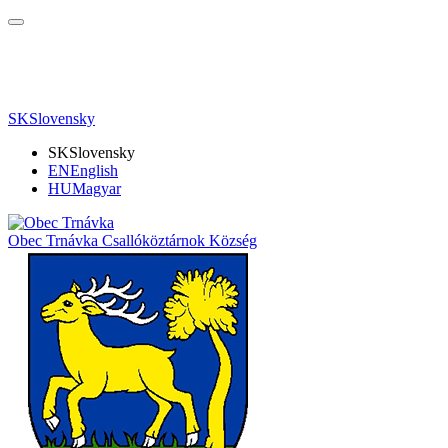
SK
Slovensky
SK
Slovensky
EN
English
HU
Magyar
Obec Trnávka
Csallóköztárnok Község