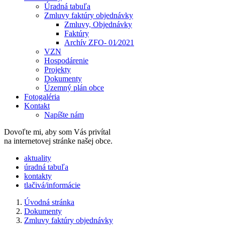
Úradná tabuľa
Zmluvy faktúry objednávky
Zmluvy, Objednávky
Faktúry
Archív ZFO- 01⁄2021
VZN
Hospodárenie
Projekty
Dokumenty
Územný plán obce
Fotogaléria
Kontakt
Napíšte nám
Dovoľte mi, aby som Vás privítal
na internetovej stránke našej obce.
​​aktuality
úradná tabuľa
kontakty
tlačivá/informácie
Úvodná stránka
Dokumenty
Zmluvy faktúry objednávky