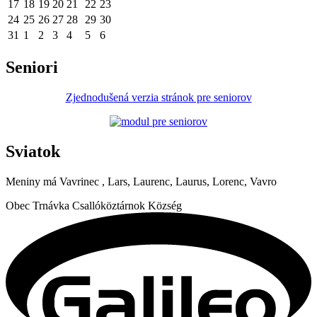
17
18
19
20
21
22
23
24
25
26
27
28
29
30
31
1
2
3
4
5
6
Seniori
Zjednodušená verzia stránok pre seniorov
Sviatok
Meniny má
Vavrinec
, Lars, Laurenc, Laurus, Lorenc, Vavro
Obec
Trnávka
Csallóköztárnok Község