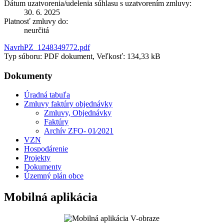
Dátum uzatvorenia/udelenia súhlasu s uzatvorením zmluvy:
30. 6. 2025
Platnosť zmluvy do:
neurčitá
NavrhPZ_1248349772.pdf
Typ súboru: PDF dokument, Veľkosť: 134,33 kB
Dokumenty
Úradná tabuľa
Zmluvy faktúry objednávky
Zmluvy, Objednávky
Faktúry
Archív ZFO- 01⁄2021
VZN
Hospodárenie
Projekty
Dokumenty
Územný plán obce
Mobilná aplikácia