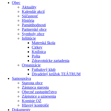
Obec
Aktuality
Kalendár akcií
Súčasnosť
História
Pamätihodnosti
Partnerské obce
Symboly obce
Inštitúcie
Materská škola
Cirkev
Knižnica
Pošta
Zdravotnícke zariadenia
Organizácie
Futbalový klub
Divadelný krúžok TEÁTRUM
Samospráva
Starosta obce
Zástupca starostu
Obecné zastupiteľstvo
Zápisnice a uznesenia
Komisie OZ
Hlavný kontrolór
Dokumenty