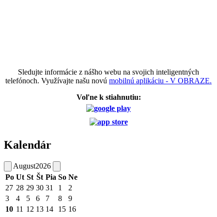
Sledujte informácie z nášho webu na svojich inteligentných
telefónoch. Využívajte našu novú
mobilnú aplikáciu - V OBRAZE.
Voľne k stiahnutiu:
Kalendár
August
2026
Po
Ut
St
Št
Pia
So
Ne
27
28
29
30
31
1
2
3
4
5
6
7
8
9
10
11
12
13
14
15
16