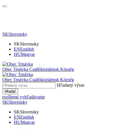
SK
Slovensky
SK
Slovensky
EN
English
HU
Magyar
Obec Trnávka
Csallóköztárnok Község
Obec
Trnávka
Csallóköztárnok Község
Hľadaný výraz
Hľadať
rozšírené vyhľadávanie
SK
Slovensky
SK
Slovensky
EN
English
HU
Magyar