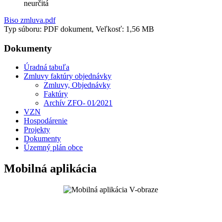
neurčitá
Biso zmluva.pdf
Typ súboru: PDF dokument, Veľkosť: 1,56 MB
Dokumenty
Úradná tabuľa
Zmluvy faktúry objednávky
Zmluvy, Objednávky
Faktúry
Archív ZFO- 01⁄2021
VZN
Hospodárenie
Projekty
Dokumenty
Územný plán obce
Mobilná aplikácia