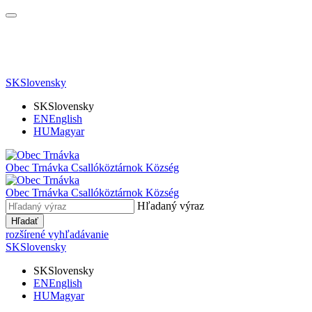
SK
Slovensky
SK
Slovensky
EN
English
HU
Magyar
Obec Trnávka
Csallóköztárnok Község
Obec
Trnávka
Csallóköztárnok Község
Hľadaný výraz
Hľadať
rozšírené vyhľadávanie
SK
Slovensky
SK
Slovensky
EN
English
HU
Magyar