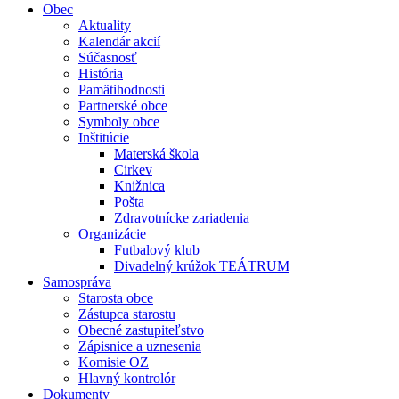
Obec
Aktuality
Kalendár akcií
Súčasnosť
História
Pamätihodnosti
Partnerské obce
Symboly obce
Inštitúcie
Materská škola
Cirkev
Knižnica
Pošta
Zdravotnícke zariadenia
Organizácie
Futbalový klub
Divadelný krúžok TEÁTRUM
Samospráva
Starosta obce
Zástupca starostu
Obecné zastupiteľstvo
Zápisnice a uznesenia
Komisie OZ
Hlavný kontrolór
Dokumenty