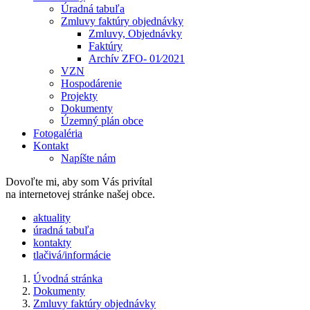
Úradná tabuľa
Zmluvy faktúry objednávky
Zmluvy, Objednávky
Faktúry
Archív ZFO- 01⁄2021
VZN
Hospodárenie
Projekty
Dokumenty
Územný plán obce
Fotogaléria
Kontakt
Napíšte nám
Dovoľte mi, aby som Vás privítal
na internetovej stránke našej obce.
​​aktuality
úradná tabuľa
kontakty
tlačivá/informácie
Úvodná stránka
Dokumenty
Zmluvy faktúry objednávky