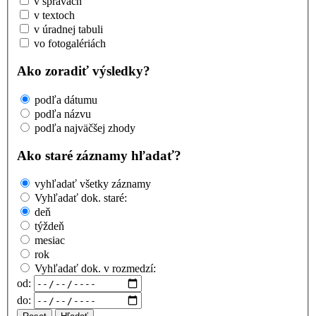
v správach
v textoch
v úradnej tabuli
vo fotogalériách
Ako zoradiť výsledky?
podľa dátumu
podľa názvu
podľa najväčšej zhody
Ako staré záznamy hľadať?
vyhľadať všetky záznamy
Vyhľadať dok. staré:
deň
týždeň
mesiac
rok
Vyhľadať dok. v rozmedzí:
od:
do: