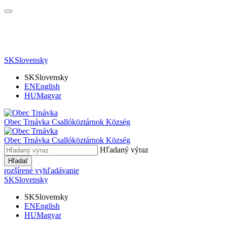
SK
Slovensky
SK
Slovensky
EN
English
HU
Magyar
Obec Trnávka
Csallóköztárnok Község
Obec
Trnávka
Csallóköztárnok Község
Hľadaný výraz
Hľadať
rozšírené vyhľadávanie
SK
Slovensky
SK
Slovensky
EN
English
HU
Magyar