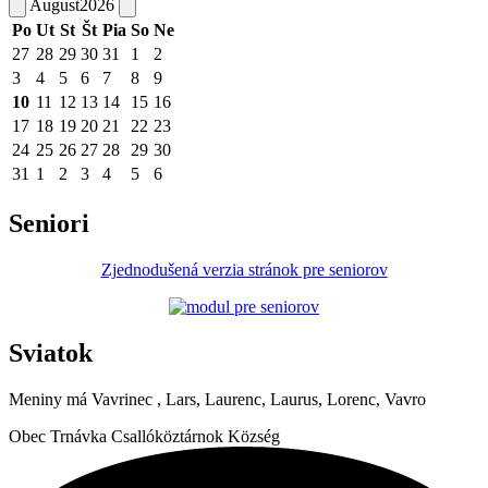
August
2026
Po
Ut
St
Št
Pia
So
Ne
27
28
29
30
31
1
2
3
4
5
6
7
8
9
10
11
12
13
14
15
16
17
18
19
20
21
22
23
24
25
26
27
28
29
30
31
1
2
3
4
5
6
Seniori
Zjednodušená verzia stránok pre seniorov
Sviatok
Meniny má
Vavrinec
, Lars, Laurenc, Laurus, Lorenc, Vavro
Obec
Trnávka
Csallóköztárnok Község