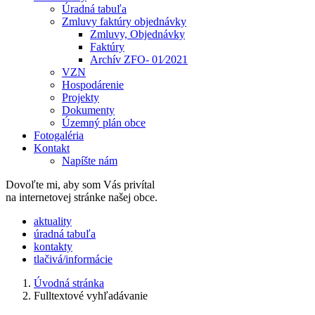
Úradná tabuľa
Zmluvy faktúry objednávky
Zmluvy, Objednávky
Faktúry
Archív ZFO- 01⁄2021
VZN
Hospodárenie
Projekty
Dokumenty
Územný plán obce
Fotogaléria
Kontakt
Napíšte nám
Dovoľte mi, aby som Vás privítal
na internetovej stránke našej obce.
​​aktuality
úradná tabuľa
kontakty
tlačivá/informácie
Úvodná stránka
Fulltextové vyhľadávanie