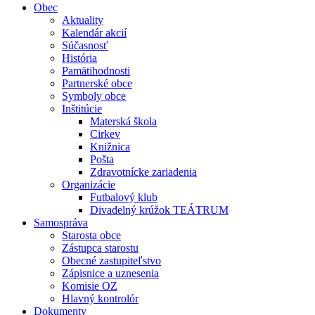
Obec
Aktuality
Kalendár akcií
Súčasnosť
História
Pamätihodnosti
Partnerské obce
Symboly obce
Inštitúcie
Materská škola
Cirkev
Knižnica
Pošta
Zdravotnícke zariadenia
Organizácie
Futbalový klub
Divadelný krúžok TEÁTRUM
Samospráva
Starosta obce
Zástupca starostu
Obecné zastupiteľstvo
Zápisnice a uznesenia
Komisie OZ
Hlavný kontrolór
Dokumenty