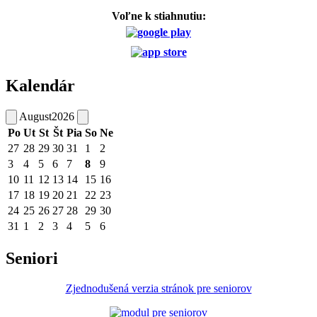
Voľne k stiahnutiu:
Kalendár
August
2026
Po
Ut
St
Št
Pia
So
Ne
27
28
29
30
31
1
2
3
4
5
6
7
8
9
10
11
12
13
14
15
16
17
18
19
20
21
22
23
24
25
26
27
28
29
30
31
1
2
3
4
5
6
Seniori
Zjednodušená verzia stránok pre seniorov