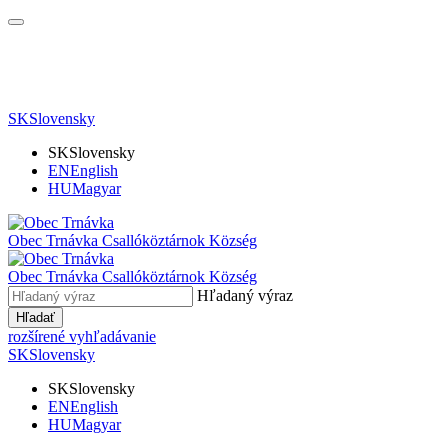
SK
Slovensky
SK
Slovensky
EN
English
HU
Magyar
Obec Trnávka
Csallóköztárnok Község
Obec
Trnávka
Csallóköztárnok Község
Hľadaný výraz
Hľadať
rozšírené vyhľadávanie
SK
Slovensky
SK
Slovensky
EN
English
HU
Magyar