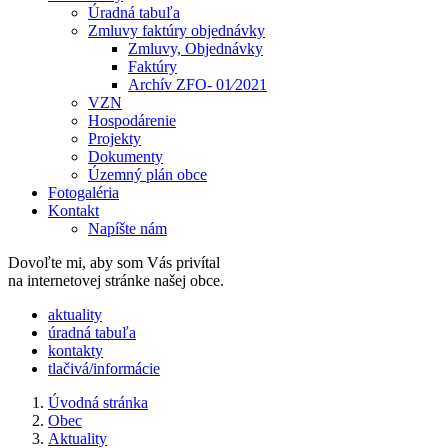
Úradná tabuľa
Zmluvy faktúry objednávky
Zmluvy, Objednávky
Faktúry
Archív ZFO- 01⁄2021
VZN
Hospodárenie
Projekty
Dokumenty
Územný plán obce
Fotogaléria
Kontakt
Napíšte nám
Dovoľte mi, aby som Vás privítal
na internetovej stránke našej obce.
​​aktuality
úradná tabuľa
kontakty
tlačivá/informácie
Úvodná stránka
Obec
Aktuality