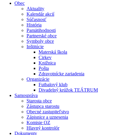
Obec
Aktuality
Kalendár akcií
Súčasnosť
História
Pamätihodnosti
Partnerské obce
Symboly obce
Inštitúcie
Materská škola
Cirkev
Knižnica
Pošta
Zdravotnícke zariadenia
Organizácie
Futbalový klub
Divadelný krúžok TEÁTRUM
Samospráva
Starosta obce
Zástupca starostu
Obecné zastupiteľstvo
Zápisnice a uznesenia
Komisie OZ
Hlavný kontrolór
Dokumenty