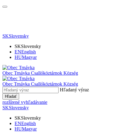
SK
Slovensky
SK
Slovensky
EN
English
HU
Magyar
Obec Trnávka
Csallóköztárnok Község
Obec
Trnávka
Csallóköztárnok Község
Hľadaný výraz
Hľadať
rozšírené vyhľadávanie
SK
Slovensky
SK
Slovensky
EN
English
HU
Magyar