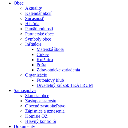
Obec
Aktuality
Kalendár akcií
Súčasnosť
História
Pamätihodnosti
Partnerské obce
Symboly obce
Inštitúcie
Materská škola
Cirkev
Knižnica
Pošta
Zdravotnícke zariadenia
Organizácie
Futbalový klub
Divadelný krúžok TEÁTRUM
Samospráva
Starosta obce
Zástupca starostu
Obecné zastupiteľstvo
Zápisnice a uznesenia
Komisie OZ
Hlavný kontrolór
Dokumenty