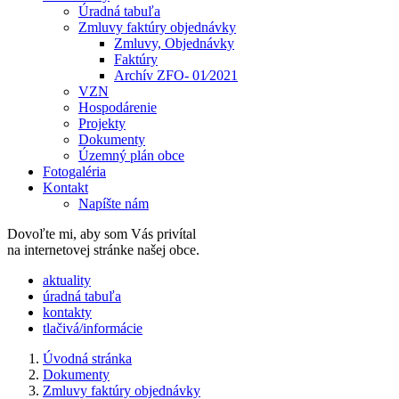
Úradná tabuľa
Zmluvy faktúry objednávky
Zmluvy, Objednávky
Faktúry
Archív ZFO- 01⁄2021
VZN
Hospodárenie
Projekty
Dokumenty
Územný plán obce
Fotogaléria
Kontakt
Napíšte nám
Dovoľte mi, aby som Vás privítal
na internetovej stránke našej obce.
​​aktuality
úradná tabuľa
kontakty
tlačivá/informácie
Úvodná stránka
Dokumenty
Zmluvy faktúry objednávky