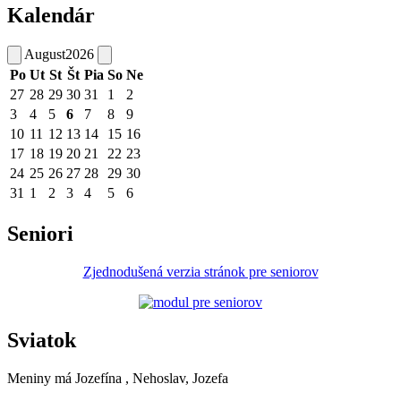
Kalendár
August
2026
Po
Ut
St
Št
Pia
So
Ne
27
28
29
30
31
1
2
3
4
5
6
7
8
9
10
11
12
13
14
15
16
17
18
19
20
21
22
23
24
25
26
27
28
29
30
31
1
2
3
4
5
6
Seniori
Zjednodušená verzia stránok pre seniorov
Sviatok
Meniny má
Jozefína
, Nehoslav, Jozefa