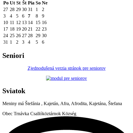
Po
Ut
St
Št
Pia
So
Ne
27
28
29
30
31
1
2
3
4
5
6
7
8
9
10
11
12
13
14
15
16
17
18
19
20
21
22
23
24
25
26
27
28
29
30
31
1
2
3
4
5
6
Seniori
Zjednodušená verzia stránok pre seniorov
Sviatok
Meniny má
Štefánia
, Kajetán, Afra, Afrodita, Kajetána, Štefana
Obec
Trnávka
Csallóköztárnok Község