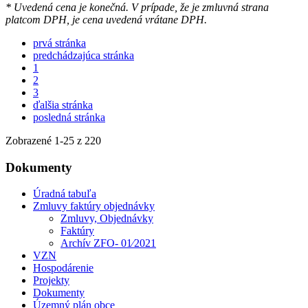
* Uvedená cena je konečná. V prípade, že je zmluvná strana
platcom DPH, je cena uvedená vrátane DPH.
prvá stránka
predchádzajúca stránka
1
2
3
ďalšia stránka
posledná stránka
Zobrazené
1
-
25
z 220
Dokumenty
Úradná tabuľa
Zmluvy faktúry objednávky
Zmluvy, Objednávky
Faktúry
Archív ZFO- 01⁄2021
VZN
Hospodárenie
Projekty
Dokumenty
Územný plán obce