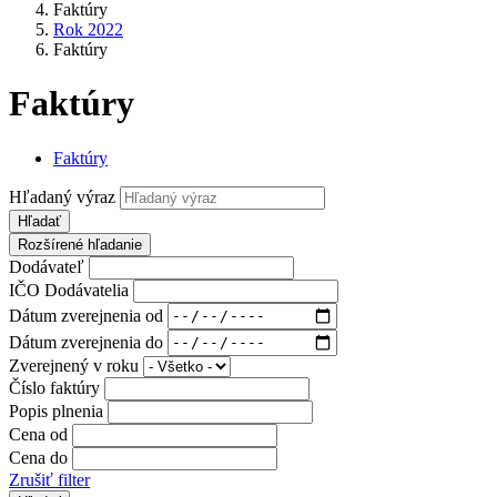
Faktúry
Rok 2022
Faktúry
Faktúry
Faktúry
Hľadaný výraz
Hľadať
Rozšírené hľadanie
Dodávateľ
IČO Dodávatelia
Dátum zverejnenia od
Dátum zverejnenia do
Zverejnený v roku
Číslo faktúry
Popis plnenia
Cena od
Cena do
Zrušiť filter