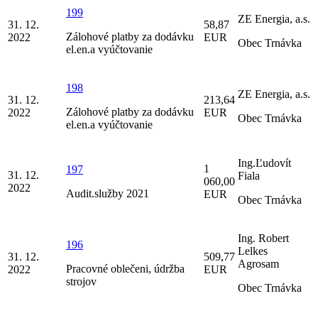
199
ZE Energia, a.s.
31. 12.
58,87
Zálohové platby za dodávku
2022
EUR
Obec Trnávka
el.en.a vyúčtovanie
198
ZE Energia, a.s.
31. 12.
213,64
Zálohové platby za dodávku
2022
EUR
Obec Trnávka
el.en.a vyúčtovanie
Ing.Ľudovít
1
197
31. 12.
Fiala
060,00
2022
Audit.služby 2021
EUR
Obec Trnávka
Ing. Robert
196
Lelkes
31. 12.
509,77
Agrosam
Pracovné oblečeni, údržba
2022
EUR
strojov
Obec Trnávka