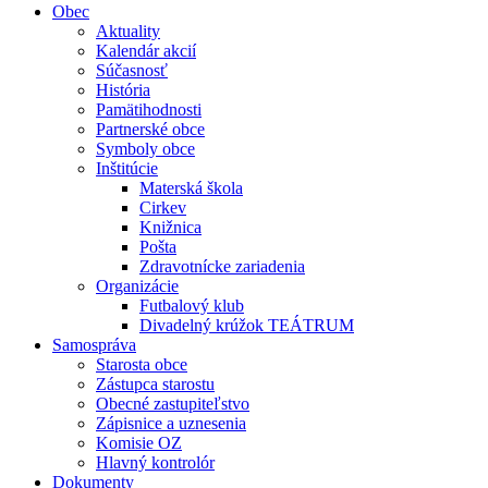
Obec
Aktuality
Kalendár akcií
Súčasnosť
História
Pamätihodnosti
Partnerské obce
Symboly obce
Inštitúcie
Materská škola
Cirkev
Knižnica
Pošta
Zdravotnícke zariadenia
Organizácie
Futbalový klub
Divadelný krúžok TEÁTRUM
Samospráva
Starosta obce
Zástupca starostu
Obecné zastupiteľstvo
Zápisnice a uznesenia
Komisie OZ
Hlavný kontrolór
Dokumenty