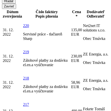
Zavrieť
Dátum
Číslo faktúry
Cena
Dodávateľ
zverejnenia
Popis plnenia
*
Odberateľ
220
Net2net IT
31. 12.
135,00
solutions s.r.o.
Servisné práce - tlačiareň
2022
EUR
Sharp
Obec Trnávka
219
ZE Energia, a.s.
31. 12.
230,09
Zálohové platby za dodávku
2022
EUR
Obec Trnávka
el.en.a vyúčtovanie
218
ZE Energia, a.s.
31. 12.
58,96
Zálohové platby za dodávku
2022
EUR
Obec Trnávka
el.en.a vyúčtovanie
217
Fekete Tomáš
31. 12.
490,00