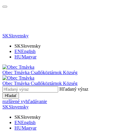
SK
Slovensky
SK
Slovensky
EN
English
HU
Magyar
Obec Trnávka
Csallóköztárnok Község
Obec
Trnávka
Csallóköztárnok Község
Hľadaný výraz
Hľadať
rozšírené vyhľadávanie
SK
Slovensky
SK
Slovensky
EN
English
HU
Magyar