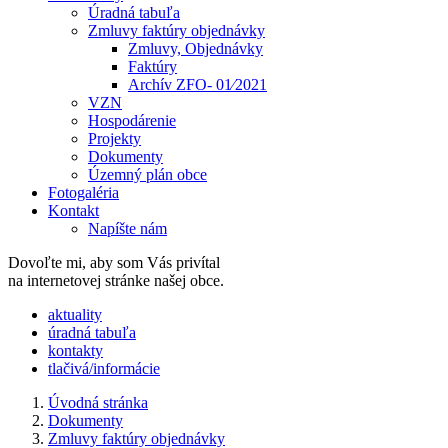
Úradná tabuľa
Zmluvy faktúry objednávky
Zmluvy, Objednávky
Faktúry
Archív ZFO- 01⁄2021
VZN
Hospodárenie
Projekty
Dokumenty
Územný plán obce
Fotogaléria
Kontakt
Napíšte nám
Dovoľte mi, aby som Vás privítal
na internetovej stránke našej obce.
​​aktuality
úradná tabuľa
kontakty
tlačivá/informácie
Úvodná stránka
Dokumenty
Zmluvy faktúry objednávky