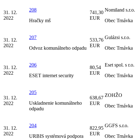
208
Nomiland s.r.o.
31. 12.
741,30
2022
EUR
Hračky mš
Obec Trnávka
207
Gulázsi s.r.o.
31. 12.
533,76
2022
EUR
Odvoz komunálneho odpadu
Obec Trnávka
206
Eset spol. s r.o.
31. 12.
80,54
2022
EUR
ESET internet security
Obec Trnávka
205
ZOHŽO
31. 12.
638,67
Uskladnenie komunálneho
2022
EUR
Obec Trnávka
odpadu
204
GGFS s.r.o.
31. 12.
822,95
2022
EUR
URBIS systémová podpora
Obec Trnávka