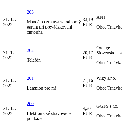
203
Area
31. 12.
33,19
Mandátna zmluva za odborný
2022
EUR
garant pri prevádzkovaní
Obec Trnávka
cintorína
Orange
202
31. 12.
20,17
Slovensko a.s.
2022
EUR
Telefón
Obec Trnávka
201
Wiky s.r.o.
31. 12.
71,16
2022
EUR
Lampion pre mš
Obec Trnávka
200
GGFS s.r.o.
31. 12.
4,20
Elektronické stravovacie
2022
EUR
Obec Trnávka
poukazy