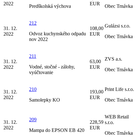
2022
EUR
Predškolská výchova
Obec Trnávka
212
Gulázsi s.r.o.
31. 12.
108,00
Odvoz kuchynského odpadu
2022
EUR
Obec Trnávka
nov 2022
211
ZVS a.s.
31. 12.
63,00
Vodné, stočné - zálohy,
2022
EUR
Obec Trnávka
vyúčtovanie
210
Print Life s.r.o.
31. 12.
193,00
2022
EUR
Samolepky KO
Obec Trnávka
WEB Retail
209
31. 12.
228,59
s.r.o.
2022
EUR
Mampa do EPSON EB 420
Obec Trnávka