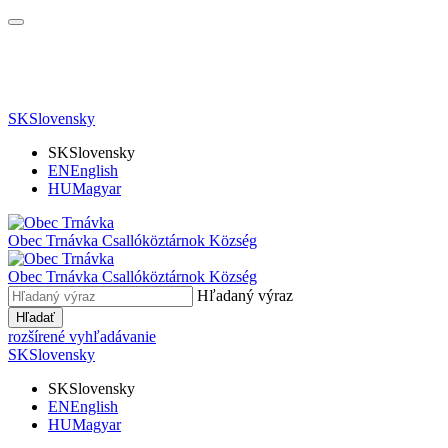
SK
Slovensky
SK
Slovensky
EN
English
HU
Magyar
Obec Trnávka
Csallóköztárnok Község
Obec
Trnávka
Csallóköztárnok Község
Hľadaný výraz
Hľadať
rozšírené vyhľadávanie
SK
Slovensky
SK
Slovensky
EN
English
HU
Magyar