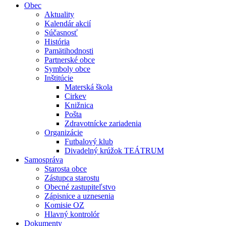
Obec
Aktuality
Kalendár akcií
Súčasnosť
História
Pamätihodnosti
Partnerské obce
Symboly obce
Inštitúcie
Materská škola
Cirkev
Knižnica
Pošta
Zdravotnícke zariadenia
Organizácie
Futbalový klub
Divadelný krúžok TEÁTRUM
Samospráva
Starosta obce
Zástupca starostu
Obecné zastupiteľstvo
Zápisnice a uznesenia
Komisie OZ
Hlavný kontrolór
Dokumenty