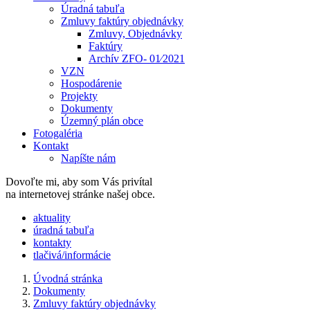
Úradná tabuľa
Zmluvy faktúry objednávky
Zmluvy, Objednávky
Faktúry
Archív ZFO- 01⁄2021
VZN
Hospodárenie
Projekty
Dokumenty
Územný plán obce
Fotogaléria
Kontakt
Napíšte nám
Dovoľte mi, aby som Vás privítal
na internetovej stránke našej obce.
​​aktuality
úradná tabuľa
kontakty
tlačivá/informácie
Úvodná stránka
Dokumenty
Zmluvy faktúry objednávky