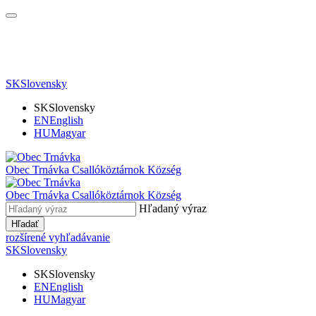
SK
Slovensky
SK
Slovensky
EN
English
HU
Magyar
Obec Trnávka
Csallóköztárnok Község
Obec
Trnávka
Csallóköztárnok Község
Hľadaný výraz
Hľadať
rozšírené vyhľadávanie
SK
Slovensky
SK
Slovensky
EN
English
HU
Magyar