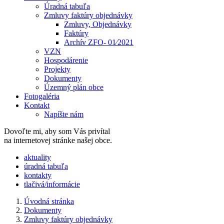
Úradná tabuľa
Zmluvy faktúry objednávky
Zmluvy, Objednávky
Faktúry
Archív ZFO- 01⁄2021
VZN
Hospodárenie
Projekty
Dokumenty
Územný plán obce
Fotogaléria
Kontakt
Napíšte nám
Dovoľte mi, aby som Vás privítal
na internetovej stránke našej obce.
​​aktuality
úradná tabuľa
kontakty
tlačivá/informácie
Úvodná stránka
Dokumenty
Zmluvy faktúry objednávky