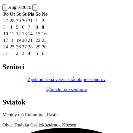
August
2026
Po
Ut
St
Št
Pia
So
Ne
27
28
29
30
31
1
2
3
4
5
6
7
8
9
10
11
12
13
14
15
16
17
18
19
20
21
22
23
24
25
26
27
28
29
30
31
1
2
3
4
5
6
Seniori
Zjednodušená verzia stránok pre seniorov
Sviatok
Meniny má
Ľubomíra
, Rastic
Obec
Trnávka
Csallóköztárnok Község