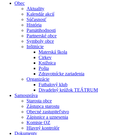
Obec
Aktuality
Kalendár akcií
Súčasnosť
História
Pamätihodnosti
Partnerské obce
Symboly obce
Inštitúcie
Materská škola
Cirkev
Knižnica
Pošta
Zdravotnícke zariadenia
Organizácie
Futbalový klub
Divadelný krúžok TEÁTRUM
Samospráva
Starosta obce
Zástupca starostu
Obecné zastupiteľstvo
Zápisnice a uznesenia
Komisie OZ
Hlavný kontrolór
Dokumenty