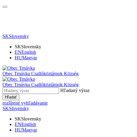
SK
Slovensky
SK
Slovensky
EN
English
HU
Magyar
Obec Trnávka
Csallóköztárnok Község
Obec
Trnávka
Csallóköztárnok Község
Hľadaný výraz
Hľadať
rozšírené vyhľadávanie
SK
Slovensky
SK
Slovensky
EN
English
HU
Magyar