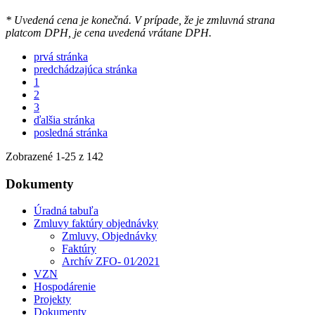
* Uvedená cena je konečná. V prípade, že je zmluvná strana
platcom DPH, je cena uvedená vrátane DPH.
prvá stránka
predchádzajúca stránka
1
2
3
ďalšia stránka
posledná stránka
Zobrazené
1
-
25
z 142
Dokumenty
Úradná tabuľa
Zmluvy faktúry objednávky
Zmluvy, Objednávky
Faktúry
Archív ZFO- 01⁄2021
VZN
Hospodárenie
Projekty
Dokumenty