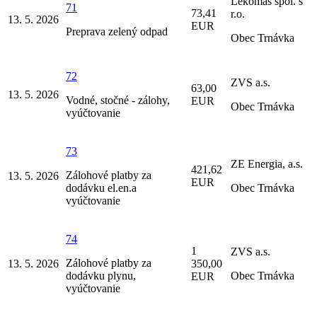
Lekomas spol. s
71
73,41
r.o.
13. 5. 2026
EUR
Preprava zelený odpad
Obec Trnávka
72
ZVS a.s.
63,00
13. 5. 2026
Vodné, stočné - zálohy,
EUR
Obec Trnávka
vyúčtovanie
73
ZE Energia, a.s.
421,62
Zálohové platby za
13. 5. 2026
EUR
dodávku el.en.a
Obec Trnávka
vyúčtovanie
74
1
ZVS a.s.
Zálohové platby za
13. 5. 2026
350,00
dodávku plynu,
Obec Trnávka
EUR
vyúčtovanie