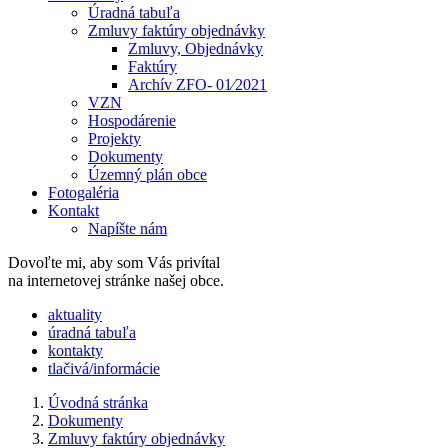
Úradná tabuľa
Zmluvy faktúry objednávky
Zmluvy, Objednávky
Faktúry
Archív ZFO- 01⁄2021
VZN
Hospodárenie
Projekty
Dokumenty
Územný plán obce
Fotogaléria
Kontakt
Napíšte nám
Dovoľte mi, aby som Vás privítal
na internetovej stránke našej obce.
​​aktuality
úradná tabuľa
kontakty
tlačivá/informácie
Úvodná stránka
Dokumenty
Zmluvy faktúry objednávky