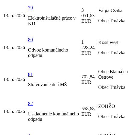
79
3
Varga Csaba
13. 5. 2026
051,63
Elektroinštalačné práce v
Obec Trnávka
EUR
KD
80
1
Kosit west
13. 5. 2026
228,24
Odvoz komunálneho
Obec Trnávka
EUR
odpadu
Obec Blatná na
81
702,84
Ostrove
13. 5. 2026
EUR
Stravovanie detí MŠ
Obec Trnávka
82
ZOHŽO
558,68
13. 5. 2026
Uskladnenie komunálneho
EUR
Obec Trnávka
odpadu