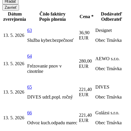
Zavrieť
Dátum
Číslo faktúry
Dodávateľ
Cena *
zverejnenia
Popis plnenia
Odberateľ
63
Designet
36,90
13. 5. 2026
EUR
Služba kyber.bezpečnosť
Obec Trnávka
64
AEWO s.r.o.
280,00
13. 5. 2026
Frézovanie pnov v
EUR
Obec Trnávka
cinotríne
65
DIVES
221,40
13. 5. 2026
EUR
DIVES udrž.popl. ročný
Obec Trnávka
66
Gulázsi s.r.o.
221,40
13. 5. 2026
EUR
Odvoz kuch.odpadu marec
Obec Trnávka