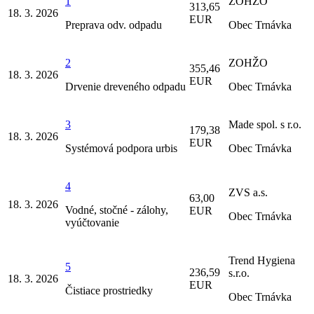
1
ZOHŽO
313,65
18. 3. 2026
EUR
Preprava odv. odpadu
Obec Trnávka
2
ZOHŽO
355,46
18. 3. 2026
EUR
Drvenie dreveného odpadu
Obec Trnávka
3
Made spol. s r.o.
179,38
18. 3. 2026
EUR
Systémová podpora urbis
Obec Trnávka
4
ZVS a.s.
63,00
18. 3. 2026
Vodné, stočné - zálohy,
EUR
Obec Trnávka
vyúčtovanie
Trend Hygiena
5
236,59
s.r.o.
18. 3. 2026
EUR
Čistiace prostriedky
Obec Trnávka