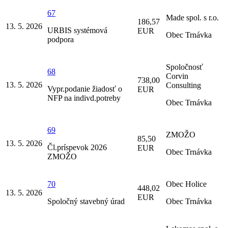
67
Made spol. s r.o.
186,57
13. 5. 2026
URBIS systémová
EUR
Obec Trnávka
podpora
Spoločnosť
68
Corvin
738,00
13. 5. 2026
Consulting
Vypr.podanie žiadosť o
EUR
NFP na indivd.potreby
Obec Trnávka
69
ZMOŽO
85,50
13. 5. 2026
Čl.príspevok 2026
EUR
Obec Trnávka
ZMOŽO
70
Obec Holice
448,02
13. 5. 2026
EUR
Spoločný stavebný úrad
Obec Trnávka