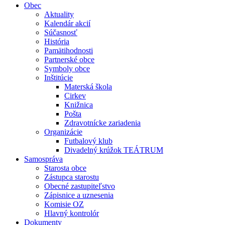
Obec
Aktuality
Kalendár akcií
Súčasnosť
História
Pamätihodnosti
Partnerské obce
Symboly obce
Inštitúcie
Materská škola
Cirkev
Knižnica
Pošta
Zdravotnícke zariadenia
Organizácie
Futbalový klub
Divadelný krúžok TEÁTRUM
Samospráva
Starosta obce
Zástupca starostu
Obecné zastupiteľstvo
Zápisnice a uznesenia
Komisie OZ
Hlavný kontrolór
Dokumenty